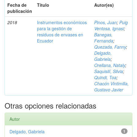
Fecha de
Título
Autor(es)
publicación
2018
Instrumentos económicos
Pinos, Juan
;
Puig
para la gestión de
Ventosa, Ignasi
;
residuos de envases en
Banegas,
Ecuador
Fernanda
;
Quezada, Fanny
;
Delgado,
Gabriela
;
Orellana, Nataly
;
Saquisilí, Silvia
;
Quindi, Toa
;
Chacón Vintimilla,
Gustavo Javier
Otras opciones relacionadas
Autor
Delgado, Gabriela
1