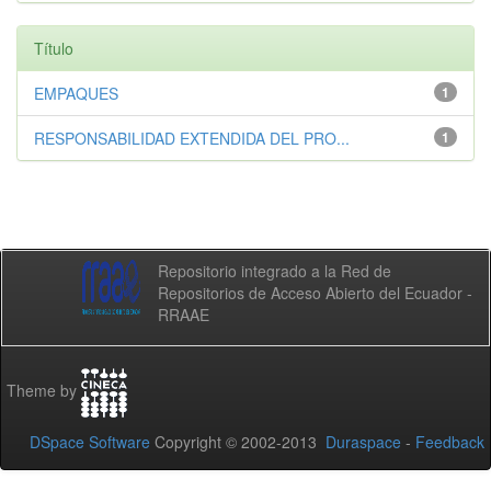
Título
EMPAQUES
1
RESPONSABILIDAD EXTENDIDA DEL PRO...
1
Repositorio integrado a la Red de
Repositorios de Acceso Abierto del Ecuador -
RRAAE
Theme by
DSpace Software
Copyright © 2002-2013
Duraspace
-
Feedback