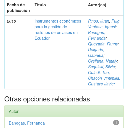
Fecha de
Título
Autor(es)
publicación
2018
Instrumentos económicos
Pinos, Juan
;
Puig
para la gestión de
Ventosa, Ignasi
;
residuos de envases en
Banegas,
Ecuador
Fernanda
;
Quezada, Fanny
;
Delgado,
Gabriela
;
Orellana, Nataly
;
Saquisilí, Silvia
;
Quindi, Toa
;
Chacón Vintimilla,
Gustavo Javier
Otras opciones relacionadas
Autor
Banegas, Fernanda
1