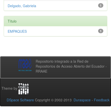
Delgado, Gabriela
1
Título
EMPAQUES
1
Repositorio integrado a la Red de
Repositorios de Acceso Abierto del Ecuador -
RRAAE
Theme by
DSpace Software
Copyright © 2002-2013
Duraspace
-
Feedback