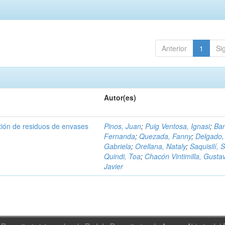
Anterior
1
Si
Autor(es)
tión de residuos de envases
Pinos, Juan
;
Puig Ventosa, Ignasi
;
Ba
Fernanda
;
Quezada, Fanny
;
Delgado,
Gabriela
;
Orellana, Nataly
;
Saquisilí, S
Quindi, Toa
;
Chacón Vintimilla, Gusta
Javier