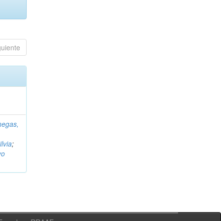
guiente
negas,
ilvia
;
vo