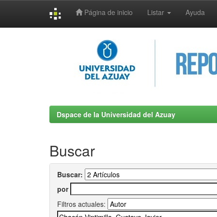
Página de inicio
Listar
Ayuda
Skip
navigation
Dspace de la Universidad del Azuay
Buscar
Buscar:
por
Filtros actuales: