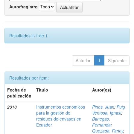
Autor/registro
Resultados 1-1 de 1.
Anterior
1
Siguiente
Resultados por ítem:
Fecha de
Título
Autor(es)
publicación
2018
Instrumentos económicos
Pinos, Juan
;
Puig
para la gestión de
Ventosa, Ignasi
;
residuos de envases en
Banegas,
Ecuador
Fernanda
;
Quezada, Fanny
;