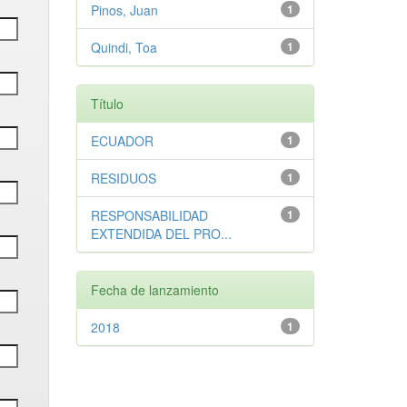
Pinos, Juan
1
Quindi, Toa
1
Título
ECUADOR
1
RESIDUOS
1
RESPONSABILIDAD
1
EXTENDIDA DEL PRO...
Fecha de lanzamiento
2018
1