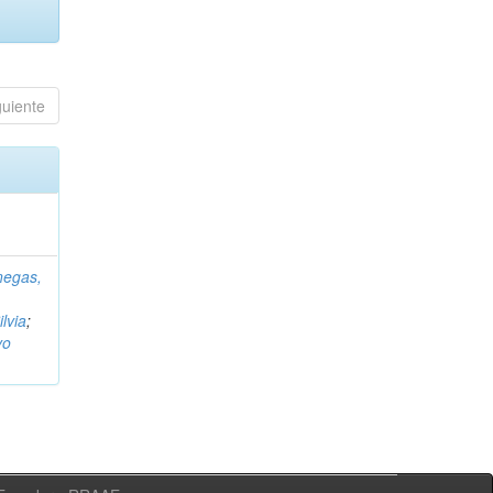
guiente
negas,
ilvia
;
vo