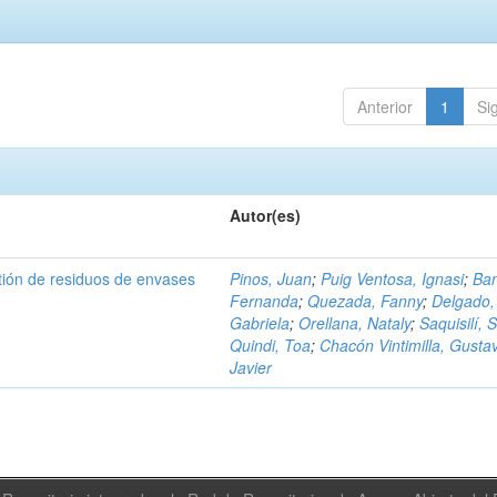
Anterior
1
Si
Autor(es)
tión de residuos de envases
Pinos, Juan
;
Puig Ventosa, Ignasi
;
Ba
Fernanda
;
Quezada, Fanny
;
Delgado,
Gabriela
;
Orellana, Nataly
;
Saquisilí, S
Quindi, Toa
;
Chacón Vintimilla, Gusta
Javier