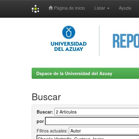
Página de inicio
Listar
Ayuda
Skip
navigation
Dspace de la Universidad del Azuay
Buscar
Buscar:
por
Filtros actuales: