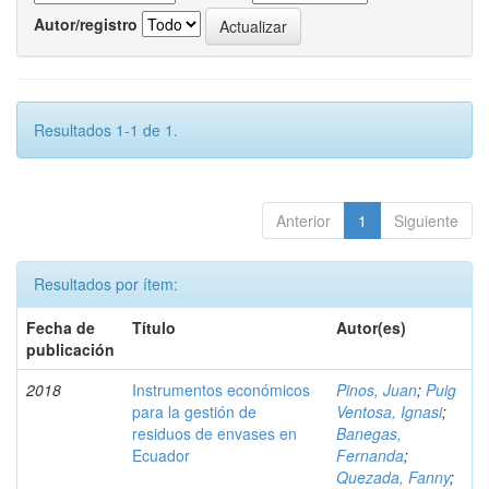
Autor/registro
Resultados 1-1 de 1.
Anterior
1
Siguiente
Resultados por ítem:
Fecha de
Título
Autor(es)
publicación
2018
Instrumentos económicos
Pinos, Juan
;
Puig
para la gestión de
Ventosa, Ignasi
;
residuos de envases en
Banegas,
Ecuador
Fernanda
;
Quezada, Fanny
;