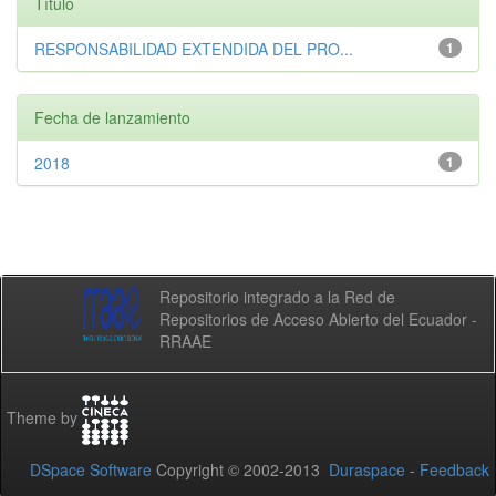
Título
RESPONSABILIDAD EXTENDIDA DEL PRO...
1
Fecha de lanzamiento
2018
1
Repositorio integrado a la Red de
Repositorios de Acceso Abierto del Ecuador -
RRAAE
Theme by
DSpace Software
Copyright © 2002-2013
Duraspace
-
Feedback