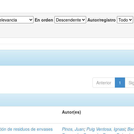
En orden
Autor/registro
Anterior
1
Si
Autor(es)
tión de residuos de envases
Pinos, Juan
;
Puig Ventosa, Ignasi
;
Ba