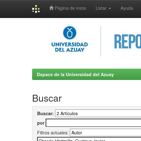
Página de inicio
Listar
Ayuda
Skip
navigation
Dspace de la Universidad del Azuay
Buscar
Buscar:
por
Filtros actuales: