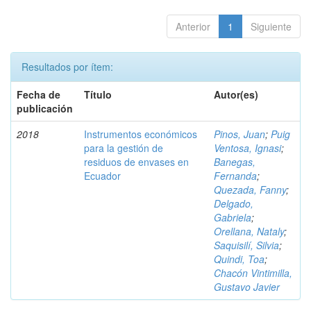
Anterior
1
Siguiente
Resultados por ítem:
Fecha de
Título
Autor(es)
publicación
2018
Instrumentos económicos
Pinos, Juan
;
Puig
para la gestión de
Ventosa, Ignasi
;
residuos de envases en
Banegas,
Ecuador
Fernanda
;
Quezada, Fanny
;
Delgado,
Gabriela
;
Orellana, Nataly
;
Saquisilí, Silvia
;
Quindi, Toa
;
Chacón Vintimilla,
Gustavo Javier