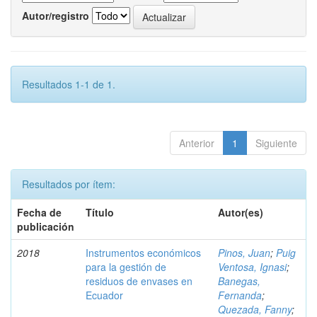
Autor/registro
Resultados 1-1 de 1.
Anterior
1
Siguiente
Resultados por ítem:
Fecha de
Título
Autor(es)
publicación
2018
Instrumentos económicos
Pinos, Juan
;
Puig
para la gestión de
Ventosa, Ignasi
;
residuos de envases en
Banegas,
Ecuador
Fernanda
;
Quezada, Fanny
;