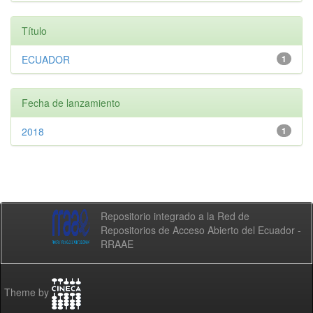
Título
ECUADOR
1
Fecha de lanzamiento
2018
1
Repositorio integrado a la Red de
Repositorios de Acceso Abierto del Ecuador -
RRAAE
Theme by