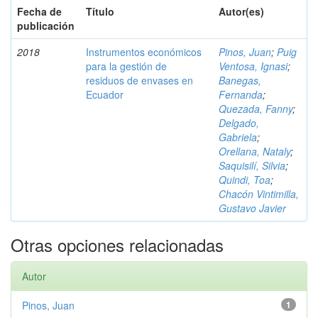
Fecha de
Título
Autor(es)
publicación
2018
Instrumentos económicos
Pinos, Juan
;
Puig
para la gestión de
Ventosa, Ignasi
;
residuos de envases en
Banegas,
Ecuador
Fernanda
;
Quezada, Fanny
;
Delgado,
Gabriela
;
Orellana, Nataly
;
Saquisilí, Silvia
;
Quindi, Toa
;
Chacón Vintimilla,
Gustavo Javier
Otras opciones relacionadas
Autor
Pinos, Juan
1