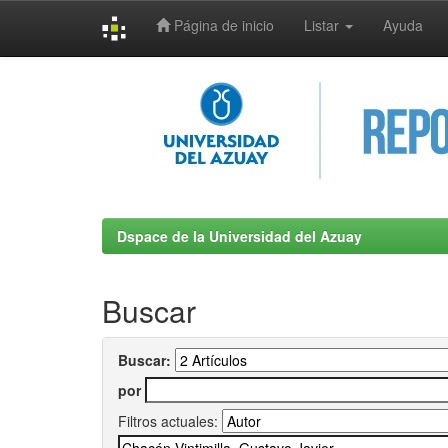
Página de inicio
Listar
Ayuda
Skip
navigation
Dspace de la Universidad del Azuay
Buscar
Buscar:
por
Filtros actuales: