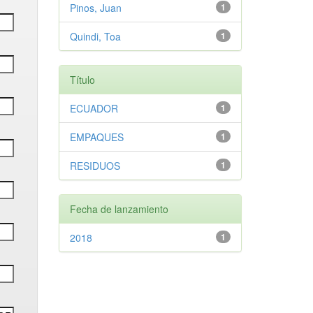
Pinos, Juan
1
Quindi, Toa
1
Título
ECUADOR
1
EMPAQUES
1
RESIDUOS
1
Fecha de lanzamiento
2018
1