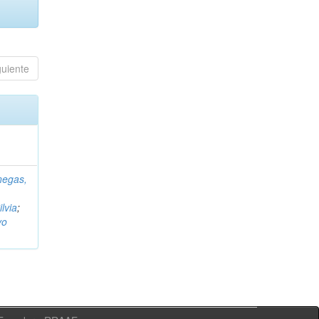
guiente
negas,
ilvia
;
vo