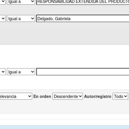
En orden
Autor/registro