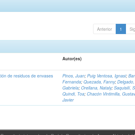
Anterior
1
Si
Autor(es)
tión de residuos de envases
Pinos, Juan
;
Puig Ventosa, Ignasi
;
Ba
Fernanda
;
Quezada, Fanny
;
Delgado,
Gabriela
;
Orellana, Nataly
;
Saquisilí, S
Quindi, Toa
;
Chacón Vintimilla, Gusta
Javier