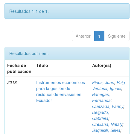
Resultados 1-1 de 1.
Anterior
1
Siguiente
Resultados por ítem:
Fecha de
Título
Autor(es)
publicación
2018
Instrumentos económicos
Pinos, Juan
;
Puig
para la gestión de
Ventosa, Ignasi
;
residuos de envases en
Banegas,
Ecuador
Fernanda
;
Quezada, Fanny
;
Delgado,
Gabriela
;
Orellana, Nataly
;
Saquisilí, Silvia
;