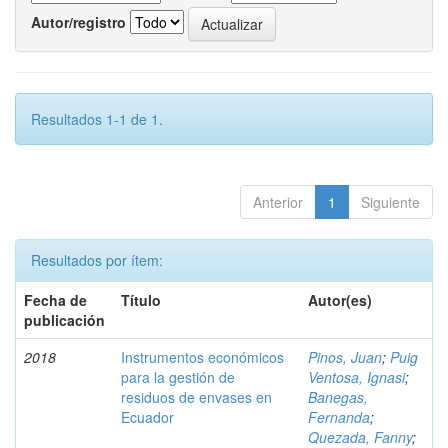
Autor/registro
Resultados 1-1 de 1.
Anterior
1
Siguiente
Resultados por ítem:
Fecha de
Título
Autor(es)
publicación
2018
Instrumentos económicos
Pinos, Juan
;
Puig
para la gestión de
Ventosa, Ignasi
;
residuos de envases en
Banegas,
Ecuador
Fernanda
;
Quezada, Fanny
;