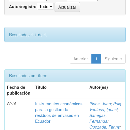
Autor/registro
Resultados 1-1 de 1.
Anterior
1
Siguiente
Resultados por ítem:
Fecha de
Título
Autor(es)
publicación
2018
Instrumentos económicos
Pinos, Juan
;
Puig
para la gestión de
Ventosa, Ignasi
;
residuos de envases en
Banegas,
Ecuador
Fernanda
;
Quezada, Fanny
;