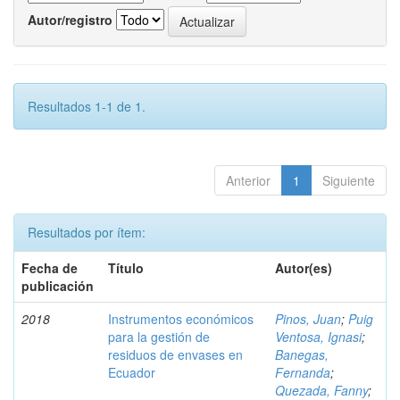
Autor/registro
Resultados 1-1 de 1.
Anterior
1
Siguiente
Resultados por ítem:
Fecha de
Título
Autor(es)
publicación
2018
Instrumentos económicos
Pinos, Juan
;
Puig
para la gestión de
Ventosa, Ignasi
;
residuos de envases en
Banegas,
Ecuador
Fernanda
;
Quezada, Fanny
;