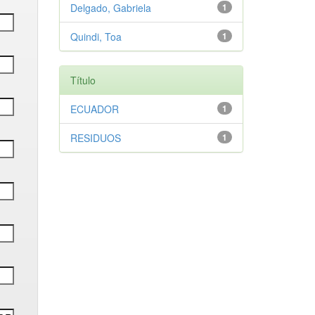
Delgado, Gabriela
1
Quindi, Toa
1
Título
ECUADOR
1
RESIDUOS
1