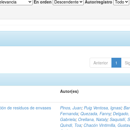
En orden
Autor/registro
Anterior
1
Si
Autor(es)
tión de residuos de envases
Pinos, Juan
;
Puig Ventosa, Ignasi
;
Ba
Fernanda
;
Quezada, Fanny
;
Delgado,
Gabriela
;
Orellana, Nataly
;
Saquisilí, S
Quindi, Toa
;
Chacón Vintimilla, Gusta