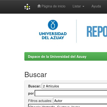
Página de inicio
Listar
Ayuda
Skip
navigation
Dspace de la Universidad del Azuay
Buscar
Buscar:
por
Filtros actuales: