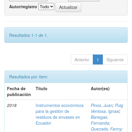
Autor/registro
Resultados 1-1 de 1.
Anterior
1
Siguiente
Resultados por ítem:
Fecha de
Título
Autor(es)
publicación
2018
Instrumentos económicos
Pinos, Juan
;
Puig
para la gestión de
Ventosa, Ignasi
;
residuos de envases en
Banegas,
Ecuador
Fernanda
;
Quezada, Fanny
;