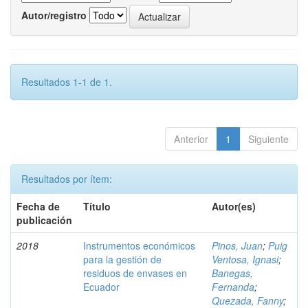
Autor/registro
Resultados 1-1 de 1.
Anterior
1
Siguiente
Resultados por ítem:
Fecha de
Título
Autor(es)
publicación
2018
Instrumentos económicos
Pinos, Juan
;
Puig
para la gestión de
Ventosa, Ignasi
;
residuos de envases en
Banegas,
Ecuador
Fernanda
;
Quezada, Fanny
;