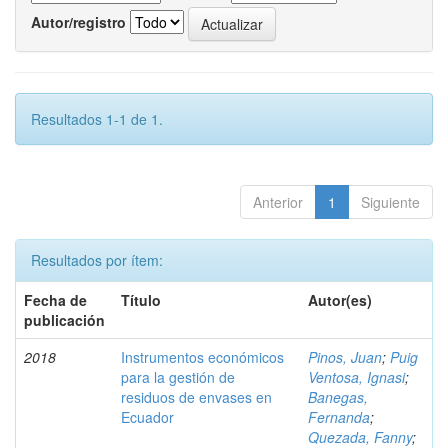
Autor/registro
Resultados 1-1 de 1.
Anterior
1
Siguiente
Resultados por ítem:
Fecha de
Título
Autor(es)
publicación
2018
Instrumentos económicos
Pinos, Juan
;
Puig
para la gestión de
Ventosa, Ignasi
;
residuos de envases en
Banegas,
Ecuador
Fernanda
;
Quezada, Fanny
;