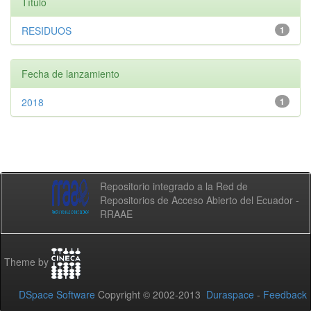
Título
RESIDUOS
1
Fecha de lanzamiento
2018
1
Repositorio integrado a la Red de
Repositorios de Acceso Abierto del Ecuador -
RRAAE
Theme by
DSpace Software
Copyright © 2002-2013
Duraspace
-
Feedback