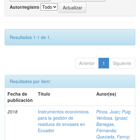
Autor/registro
Resultados 1-1 de 1.
Anterior
1
Siguiente
Resultados por ítem:
Fecha de
Título
Autor(es)
publicación
2018
Instrumentos económicos
Pinos, Juan
;
Puig
para la gestión de
Ventosa, Ignasi
;
residuos de envases en
Banegas,
Ecuador
Fernanda
;
Quezada, Fanny
;