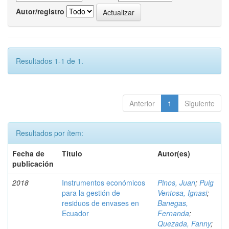
Autor/registro
Resultados 1-1 de 1.
Anterior
1
Siguiente
Resultados por ítem:
Fecha de
Título
Autor(es)
publicación
2018
Instrumentos económicos
Pinos, Juan
;
Puig
para la gestión de
Ventosa, Ignasi
;
residuos de envases en
Banegas,
Ecuador
Fernanda
;
Quezada, Fanny
;