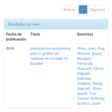
Anterior
1
Siguiente
Resultados por ítem:
Fecha de
Título
Autor(es)
publicación
2018
Instrumentos económicos
Pinos, Juan
;
Puig
para la gestión de
Ventosa, Ignasi
;
residuos de envases en
Banegas,
Ecuador
Fernanda
;
Quezada, Fanny
;
Delgado,
Gabriela
;
Orellana, Nataly
;
Saquisilí, Silvia
;
Quindi, Toa
;
Chacón Vintimilla,
Gustavo Javier