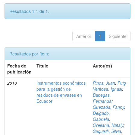
Resultados 1-1 de 1.
Anterior
1
Siguiente
Resultados por ítem:
Fecha de
Título
Autor(es)
publicación
2018
Instrumentos económicos
Pinos, Juan
;
Puig
para la gestión de
Ventosa, Ignasi
;
residuos de envases en
Banegas,
Ecuador
Fernanda
;
Quezada, Fanny
;
Delgado,
Gabriela
;
Orellana, Nataly
;
Saquisilí, Silvia
;