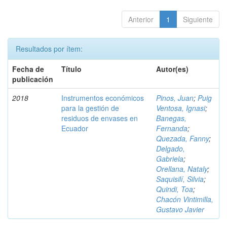
Anterior
1
Siguiente
Resultados por ítem:
Fecha de
Título
Autor(es)
publicación
2018
Instrumentos económicos
Pinos, Juan
;
Puig
para la gestión de
Ventosa, Ignasi
;
residuos de envases en
Banegas,
Ecuador
Fernanda
;
Quezada, Fanny
;
Delgado,
Gabriela
;
Orellana, Nataly
;
Saquisilí, Silvia
;
Quindi, Toa
;
Chacón Vintimilla,
Gustavo Javier