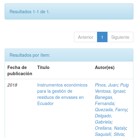
Resultados 1-1 de 1.
Anterior
1
Siguiente
Resultados por ítem:
Fecha de
Título
Autor(es)
publicación
2018
Instrumentos económicos
Pinos, Juan
;
Puig
para la gestión de
Ventosa, Ignasi
;
residuos de envases en
Banegas,
Ecuador
Fernanda
;
Quezada, Fanny
;
Delgado,
Gabriela
;
Orellana, Nataly
;
Saquisilí, Silvia
;