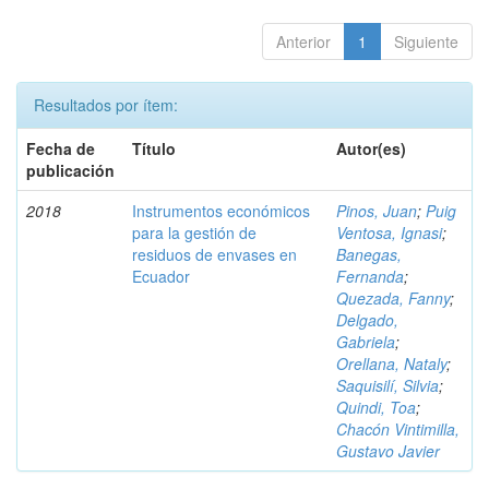
Anterior
1
Siguiente
Resultados por ítem:
Fecha de
Título
Autor(es)
publicación
2018
Instrumentos económicos
Pinos, Juan
;
Puig
para la gestión de
Ventosa, Ignasi
;
residuos de envases en
Banegas,
Ecuador
Fernanda
;
Quezada, Fanny
;
Delgado,
Gabriela
;
Orellana, Nataly
;
Saquisilí, Silvia
;
Quindi, Toa
;
Chacón Vintimilla,
Gustavo Javier