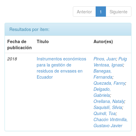
Anterior
1
Siguiente
Resultados por ítem:
Fecha de
Título
Autor(es)
publicación
2018
Instrumentos económicos
Pinos, Juan
;
Puig
para la gestión de
Ventosa, Ignasi
;
residuos de envases en
Banegas,
Ecuador
Fernanda
;
Quezada, Fanny
;
Delgado,
Gabriela
;
Orellana, Nataly
;
Saquisilí, Silvia
;
Quindi, Toa
;
Chacón Vintimilla,
Gustavo Javier