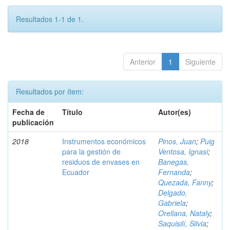
Resultados 1-1 de 1.
Anterior
1
Siguiente
Resultados por ítem:
Fecha de
Título
Autor(es)
publicación
2018
Instrumentos económicos
Pinos, Juan
;
Puig
para la gestión de
Ventosa, Ignasi
;
residuos de envases en
Banegas,
Ecuador
Fernanda
;
Quezada, Fanny
;
Delgado,
Gabriela
;
Orellana, Nataly
;
Saquisilí, Silvia
;