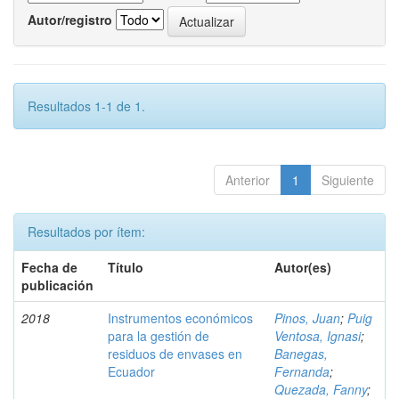
Autor/registro
Resultados 1-1 de 1.
Anterior
1
Siguiente
Resultados por ítem:
Fecha de
Título
Autor(es)
publicación
2018
Instrumentos económicos
Pinos, Juan
;
Puig
para la gestión de
Ventosa, Ignasi
;
residuos de envases en
Banegas,
Ecuador
Fernanda
;
Quezada, Fanny
;