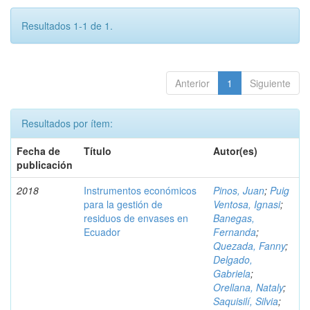
Resultados 1-1 de 1.
Anterior
1
Siguiente
Resultados por ítem:
Fecha de
Título
Autor(es)
publicación
2018
Instrumentos económicos
Pinos, Juan
;
Puig
para la gestión de
Ventosa, Ignasi
;
residuos de envases en
Banegas,
Ecuador
Fernanda
;
Quezada, Fanny
;
Delgado,
Gabriela
;
Orellana, Nataly
;
Saquisilí, Silvia
;