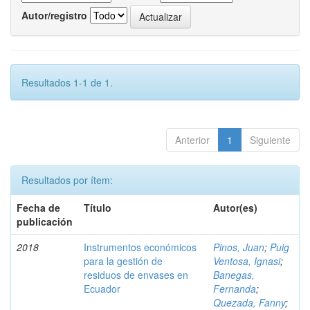
Autor/registro
Resultados 1-1 de 1.
Anterior
1
Siguiente
Resultados por ítem:
Fecha de
Título
Autor(es)
publicación
2018
Instrumentos económicos
Pinos, Juan
;
Puig
para la gestión de
Ventosa, Ignasi
;
residuos de envases en
Banegas,
Ecuador
Fernanda
;
Quezada, Fanny
;