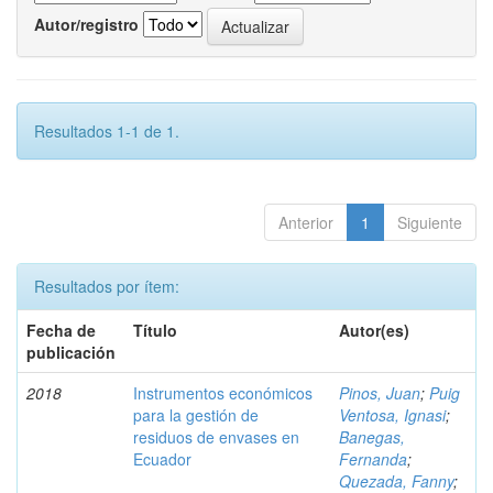
Autor/registro
Resultados 1-1 de 1.
Anterior
1
Siguiente
Resultados por ítem:
Fecha de
Título
Autor(es)
publicación
2018
Instrumentos económicos
Pinos, Juan
;
Puig
para la gestión de
Ventosa, Ignasi
;
residuos de envases en
Banegas,
Ecuador
Fernanda
;
Quezada, Fanny
;