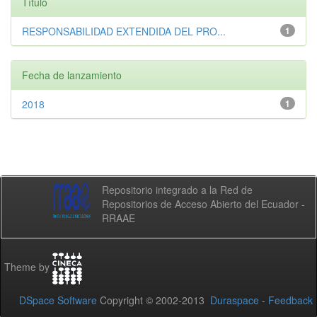
Título
RESPONSABILIDAD EXTENDIDA DEL PRO...
1
Fecha de lanzamiento
2018
1
Repositorio integrado a la Red de
Repositorios de Acceso Abierto del Ecuador -
RRAAE
Theme by
DSpace Software
Copyright © 2002-2013
Duraspace
-
Feedback