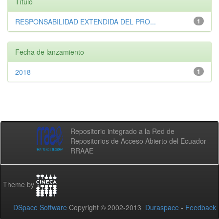
Título
RESPONSABILIDAD EXTENDIDA DEL PRO...
1
Fecha de lanzamiento
2018
1
Repositorio integrado a la Red de
Repositorios de Acceso Abierto del Ecuador -
RRAAE
Theme by
DSpace Software
Copyright © 2002-2013
Duraspace
-
Feedback