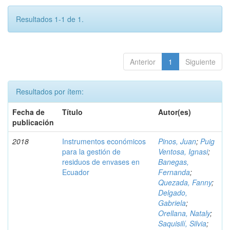
Resultados 1-1 de 1.
Anterior
1
Siguiente
Resultados por ítem:
Fecha de
Título
Autor(es)
publicación
2018
Instrumentos económicos
Pinos, Juan
;
Puig
para la gestión de
Ventosa, Ignasi
;
residuos de envases en
Banegas,
Ecuador
Fernanda
;
Quezada, Fanny
;
Delgado,
Gabriela
;
Orellana, Nataly
;
Saquisilí, Silvia
;