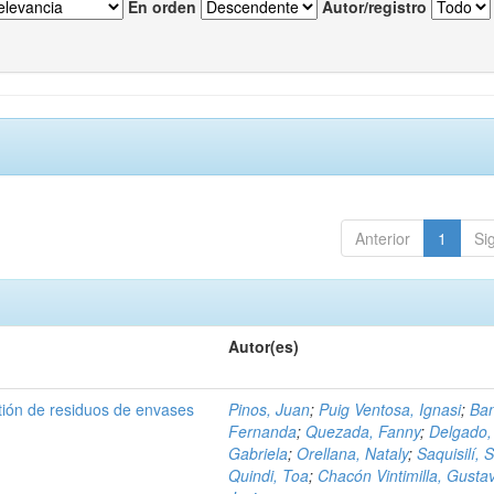
En orden
Autor/registro
Anterior
1
Si
Autor(es)
tión de residuos de envases
Pinos, Juan
;
Puig Ventosa, Ignasi
;
Ba
Fernanda
;
Quezada, Fanny
;
Delgado,
Gabriela
;
Orellana, Nataly
;
Saquisilí, S
Quindi, Toa
;
Chacón Vintimilla, Gusta