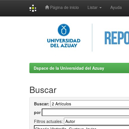
Página de inicio
Listar
Ayuda
Skip
navigation
Dspace de la Universidad del Azuay
Buscar
Buscar:
por
Filtros actuales: