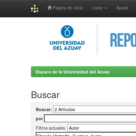
Página de inicio
Listar
Ayuda
Skip
navigation
Dspace de la Universidad del Azuay
Buscar
Buscar:
por
Filtros actuales: