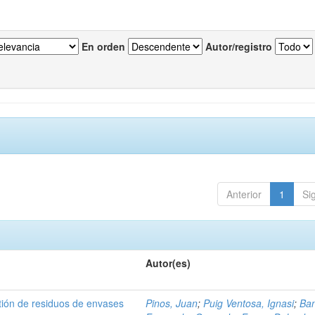
En orden
Autor/registro
Anterior
1
Si
Autor(es)
tión de residuos de envases
Pinos, Juan
;
Puig Ventosa, Ignasi
;
Ba