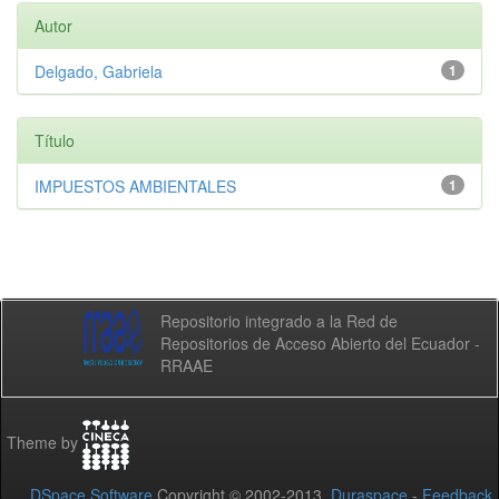
Autor
Delgado, Gabriela
1
Título
IMPUESTOS AMBIENTALES
1
Repositorio integrado a la Red de
Repositorios de Acceso Abierto del Ecuador -
RRAAE
Theme by
DSpace Software
Copyright © 2002-2013
Duraspace
-
Feedback