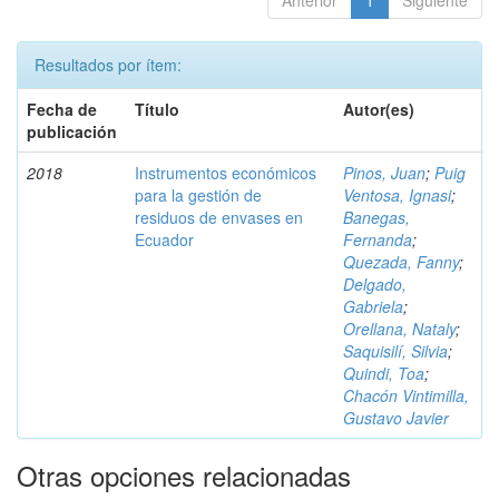
Anterior
1
Siguiente
Resultados por ítem:
Fecha de
Título
Autor(es)
publicación
2018
Instrumentos económicos
Pinos, Juan
;
Puig
para la gestión de
Ventosa, Ignasi
;
residuos de envases en
Banegas,
Ecuador
Fernanda
;
Quezada, Fanny
;
Delgado,
Gabriela
;
Orellana, Nataly
;
Saquisilí, Silvia
;
Quindi, Toa
;
Chacón Vintimilla,
Gustavo Javier
Otras opciones relacionadas