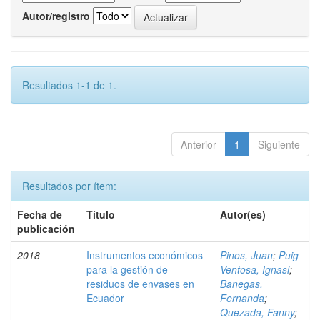
Autor/registro
Resultados 1-1 de 1.
Anterior
1
Siguiente
Resultados por ítem:
Fecha de
Título
Autor(es)
publicación
2018
Instrumentos económicos
Pinos, Juan
;
Puig
para la gestión de
Ventosa, Ignasi
;
residuos de envases en
Banegas,
Ecuador
Fernanda
;
Quezada, Fanny
;