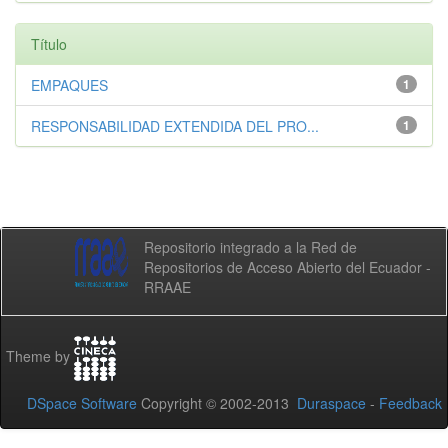
Título
EMPAQUES
1
RESPONSABILIDAD EXTENDIDA DEL PRO...
1
Repositorio integrado a la Red de
Repositorios de Acceso Abierto del Ecuador -
RRAAE
Theme by
DSpace Software
Copyright © 2002-2013
Duraspace
-
Feedback