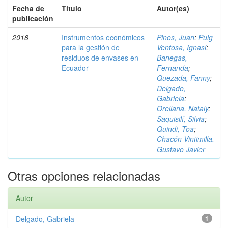
Fecha de
Título
Autor(es)
publicación
2018
Instrumentos económicos
Pinos, Juan
;
Puig
para la gestión de
Ventosa, Ignasi
;
residuos de envases en
Banegas,
Ecuador
Fernanda
;
Quezada, Fanny
;
Delgado,
Gabriela
;
Orellana, Nataly
;
Saquisilí, Silvia
;
Quindi, Toa
;
Chacón Vintimilla,
Gustavo Javier
Otras opciones relacionadas
Autor
Delgado, Gabriela
1