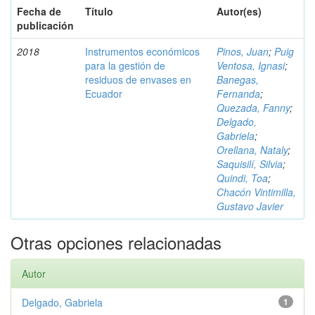
Fecha de
Título
Autor(es)
publicación
2018
Instrumentos económicos
Pinos, Juan
;
Puig
para la gestión de
Ventosa, Ignasi
;
residuos de envases en
Banegas,
Ecuador
Fernanda
;
Quezada, Fanny
;
Delgado,
Gabriela
;
Orellana, Nataly
;
Saquisilí, Silvia
;
Quindi, Toa
;
Chacón Vintimilla,
Gustavo Javier
Otras opciones relacionadas
Autor
Delgado, Gabriela
1