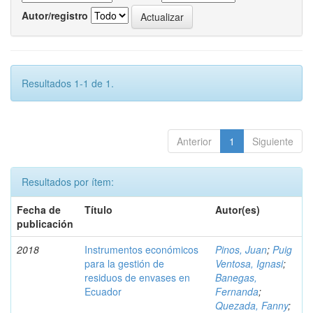
Autor/registro
Resultados 1-1 de 1.
Anterior
1
Siguiente
Resultados por ítem:
Fecha de
Título
Autor(es)
publicación
2018
Instrumentos económicos
Pinos, Juan
;
Puig
para la gestión de
Ventosa, Ignasi
;
residuos de envases en
Banegas,
Ecuador
Fernanda
;
Quezada, Fanny
;