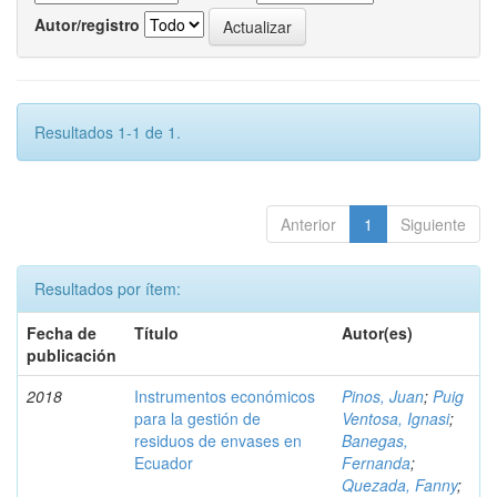
Autor/registro
Resultados 1-1 de 1.
Anterior
1
Siguiente
Resultados por ítem:
Fecha de
Título
Autor(es)
publicación
2018
Instrumentos económicos
Pinos, Juan
;
Puig
para la gestión de
Ventosa, Ignasi
;
residuos de envases en
Banegas,
Ecuador
Fernanda
;
Quezada, Fanny
;