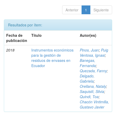
Anterior
1
Siguiente
Resultados por ítem:
Fecha de
Título
Autor(es)
publicación
2018
Instrumentos económicos
Pinos, Juan
;
Puig
para la gestión de
Ventosa, Ignasi
;
residuos de envases en
Banegas,
Ecuador
Fernanda
;
Quezada, Fanny
;
Delgado,
Gabriela
;
Orellana, Nataly
;
Saquisilí, Silvia
;
Quindi, Toa
;
Chacón Vintimilla,
Gustavo Javier