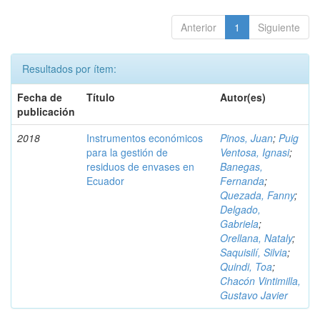
Anterior
1
Siguiente
Resultados por ítem:
Fecha de
Título
Autor(es)
publicación
2018
Instrumentos económicos
Pinos, Juan
;
Puig
para la gestión de
Ventosa, Ignasi
;
residuos de envases en
Banegas,
Ecuador
Fernanda
;
Quezada, Fanny
;
Delgado,
Gabriela
;
Orellana, Nataly
;
Saquisilí, Silvia
;
Quindi, Toa
;
Chacón Vintimilla,
Gustavo Javier