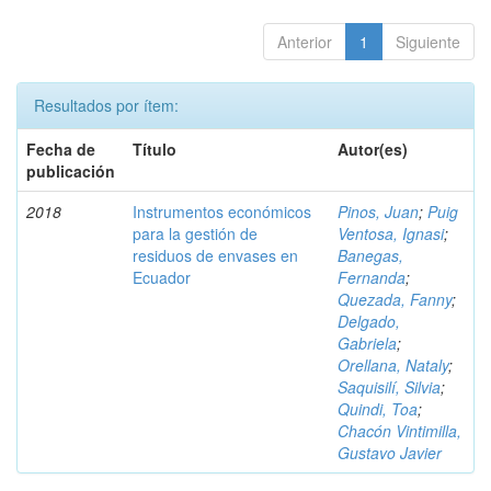
Anterior
1
Siguiente
Resultados por ítem:
Fecha de
Título
Autor(es)
publicación
2018
Instrumentos económicos
Pinos, Juan
;
Puig
para la gestión de
Ventosa, Ignasi
;
residuos de envases en
Banegas,
Ecuador
Fernanda
;
Quezada, Fanny
;
Delgado,
Gabriela
;
Orellana, Nataly
;
Saquisilí, Silvia
;
Quindi, Toa
;
Chacón Vintimilla,
Gustavo Javier