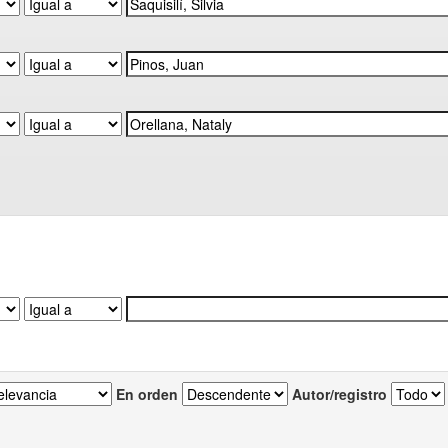
En orden
Autor/registro