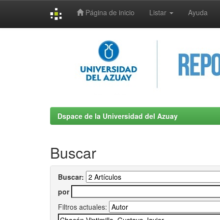
Página de inicio
Listar
Ayuda
Skip
navigation
Dspace de la Universidad del Azuay
Buscar
Buscar:
por
Filtros actuales: