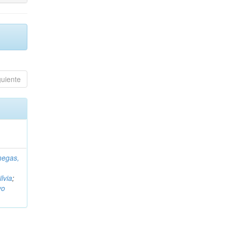
guiente
negas,
ilvia
;
vo