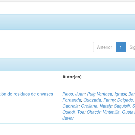
Anterior
1
Si
Autor(es)
tión de residuos de envases
Pinos, Juan
;
Puig Ventosa, Ignasi
;
Ba
Fernanda
;
Quezada, Fanny
;
Delgado,
Gabriela
;
Orellana, Nataly
;
Saquisilí, S
Quindi, Toa
;
Chacón Vintimilla, Gusta
Javier