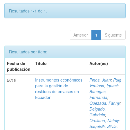
Resultados 1-1 de 1.
Anterior
1
Siguiente
Resultados por ítem:
Fecha de
Título
Autor(es)
publicación
2018
Instrumentos económicos
Pinos, Juan
;
Puig
para la gestión de
Ventosa, Ignasi
;
residuos de envases en
Banegas,
Ecuador
Fernanda
;
Quezada, Fanny
;
Delgado,
Gabriela
;
Orellana, Nataly
;
Saquisilí, Silvia
;